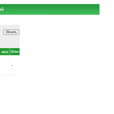
ий
дата
Цена
-