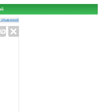
ий
у объявлений