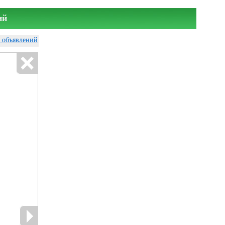
ий
у объявлений