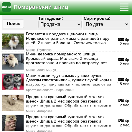
Померанский шпиц
Тип сделки:
Сортировка:
Поиск
Готовятся к продаже щеночки шпица.
Родились от разных мама с разницей пару
600
бр.
дней. 2 июня и 5 июня . Остались только
2 мес.
маль
Минск, Грушевка
Мини девочка померанского шпица.
Кремовый окрас. Малышке 2 месяца
800
бр.
проглистована и привита по возрасту, вет
2 мес.
паспорт.
Минск, Зелёный Луг
Мини мишки ждут самых лучших ручек.
Дважды глистгонились, кушают сухой корм и
600
бр.
натуралку, приучаются к пеленке, имеют вет
1.5 мес.
Брестская область, Барановичи
Продается красивый кукольный мальчик
щенок Шпица 2 мес здоров без грыж и
650
бр.
других недостатков Обработан от гельминто
2 мес.
Минск, Ангарская
Продается красивый кукольный мальчик
щенок Шпица 2 мес здоров без грыж и
650
бр.
других недостатков Обработан от гельминто
2 мес.
Минск, Ангарская