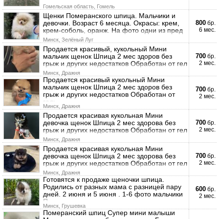
Гомельская область, Гомель
Щенки Померанского шпица. Мальчики и
девочки. Возраст 6 месяца. Окрасы: крем,
800
бр.
крем-соболь, оранж. На фото одни из пред
6 мес.
Минск, Зелёный Луг
Продается красивый, кукольный Мини
мальчик щенок Шпица 2 мес здоров без
700
бр.
грыж и других недостатков Обработан от гел
2 мес.
Минск, Дражня
Продается красивый кукольный Мини
мальчик щенок Шпица 2 мес здоров без
700
бр.
грыж и других недостатков Обработан от
2 мес.
гель
Минск, Дражня
Продается красивая кукольная Мини
девочка щенок Шпица 2 мес здорова без
700
бр.
грыж и других недостатков Обработан от гел
2 мес.
Минск, Дражня
Продается красивая кукольная Мини
девочка щенок Шпица 2 мес здорова без
700
бр.
грыж и других недостатков Обработан от гел
2 мес.
Минск, Дражня
Готовятся к продаже щеночки шпица.
Родились от разных мама с разницей пару
600
бр.
дней. 2 июня и 5 июня . 1-6 фото мальчики
2 мес.
П
Минск, Грушевка
Померанский шпиц Супер мини малыши