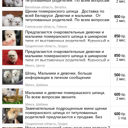
титулованных родителей. По всем вопросам
2 мес.
п
Витебская область, Витебск
Щенки померанского шпица . Доставка по
всей Беларуси .Девочки и мальчики . От
800
бр.
титулованных родителей. По всем вопросам
2 мес.
п
Гомельская область, Гомель
Предлагаются очаровательные девочки и
мальчики померанского шпица в шикарном
850
бр.
типе от выставочных родителей. Курносый и
2 мес.
Гродненская область, Гродно
Предлагаются очаровательные девочки и
мальчики померанского шпица в шикарном
850
бр.
типе от выставочных родителей. Курносый и
2 мес.
Минск, Центр
Шпиц. Мальчики и девочки, больше
500
бр.
информации в личном сообщении
2 мес.
Минск, Шабаны
Мальчики и девочки померашского шпица.
600
бр.
По всем вопросам звоните.
2 мес.
Минск, Шабаны
Замечательные подрощенные мини щенки
померанского шпица от титулованных
600
бр.
родителей предлагаются к продаже. Без
1 год
недостатко
Гродненская область, Гродно
Мини померанский шпиц мальчики возраст 2