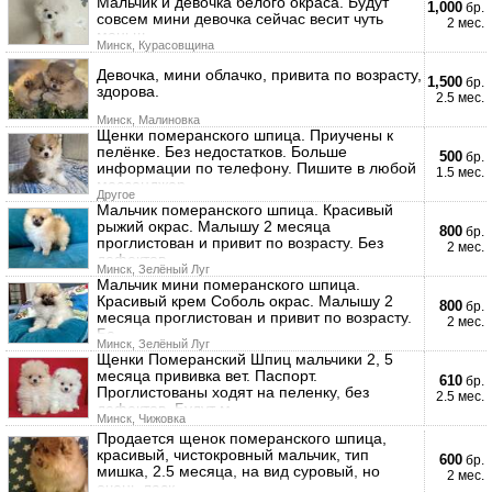
Мальчик и девочка белого окраса. Будут
1,000
бр.
совсем мини девочка сейчас весит чуть
2 мес.
меньш
Минск, Курасовщина
Девочка, мини облачко, привита по возрасту,
1,500
бр.
здорова.
2.5 мес.
Минск, Малиновка
Щенки померанского шпица. Приучены к
пелёнке. Без недостатков. Больше
500
бр.
информации по телефону. Пишите в любой
1.5 мес.
мессенджер
Другое
Мальчик померанского шпица. Красивый
рыжий окрас. Малышу 2 месяца
800
бр.
проглистован и привит по возрасту. Без
2 мес.
дефектов
Минск, Зелёный Луг
Мальчик мини померанского шпица.
Красивый крем Соболь окрас. Малышу 2
800
бр.
месяца проглистован и привит по возрасту.
2 мес.
Бе
Минск, Зелёный Луг
Щенки Померанский Шпиц мальчики 2, 5
месяца прививка вет. Паспорт.
610
бр.
Проглистованы ходят на пеленку, без
2.5 мес.
дефектов. Будут м
Минск, Чижовка
Продается щенок померанского шпица,
красивый, чистокровный мальчик, тип
600
бр.
мишка, 2.5 месяца, на вид суровый, но
2 мес.
очень ласк