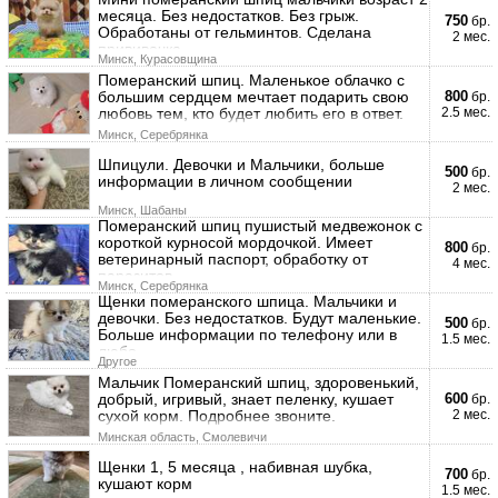
месяца. Без недостатков. Без грыж.
750
бр.
Обработаны от гельминтов. Сделана
2 мес.
прививочка
Минск, Курасовщина
Померанский шпиц. Маленькое облачко с
большим сердцем мечтает подарить свою
800
бр.
любовь тем, кто будет любить его в ответ.
2.5 мес.
Минск, Серебрянка
Шпицули. Девочки и Мальчики, больше
500
бр.
информации в личном сообщении
2 мес.
Минск, Шабаны
Померанский шпиц пушистый медвежонок с
короткой курносой мордочкой. Имеет
800
бр.
ветеринарный паспорт, обработку от
4 мес.
паразитов,
Минск, Серебрянка
Щенки померанского шпица. Мальчики и
девочки. Без недостатков. Будут маленькие.
500
бр.
Больше информации по телефону или в
1.5 мес.
любо
Другое
Мальчик Померанский шпиц, здоровенький,
добрый, игривый, знает пеленку, кушает
600
бр.
сухой корм. Подробнее звоните.
2 мес.
Минская область, Смолевичи
Щенки 1, 5 месяца , набивная шубка,
700
бр.
кушают корм
1.5 мес.