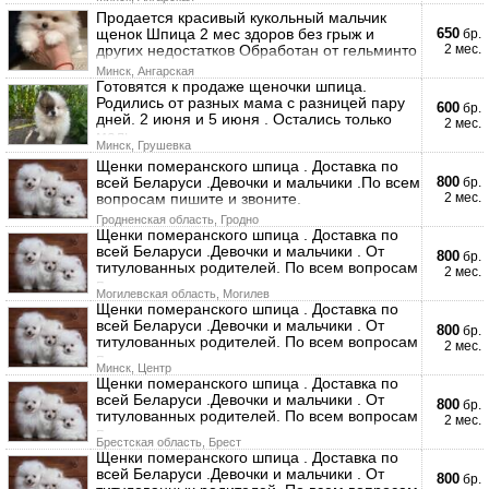
Продается красивый кукольный мальчик
щенок Шпица 2 мес здоров без грыж и
650
бр.
других недостатков Обработан от гельминто
2 мес.
Минск, Ангарская
Готовятся к продаже щеночки шпица.
Родились от разных мама с разницей пару
600
бр.
дней. 2 июня и 5 июня . Остались только
2 мес.
маль
Минск, Грушевка
Щенки померанского шпица . Доставка по
всей Беларуси .Девочки и мальчики .По всем
800
бр.
вопросам пишите и звоните.
2 мес.
Гродненская область, Гродно
Щенки померанского шпица . Доставка по
всей Беларуси .Девочки и мальчики . От
800
бр.
титулованных родителей. По всем вопросам
2 мес.
п
Могилевская область, Могилев
Щенки померанского шпица . Доставка по
всей Беларуси .Девочки и мальчики . От
800
бр.
титулованных родителей. По всем вопросам
2 мес.
п
Минск, Центр
Щенки померанского шпица . Доставка по
всей Беларуси .Девочки и мальчики . От
800
бр.
титулованных родителей. По всем вопросам
2 мес.
п
Брестская область, Брест
Щенки померанского шпица . Доставка по
всей Беларуси .Девочки и мальчики . От
800
бр.