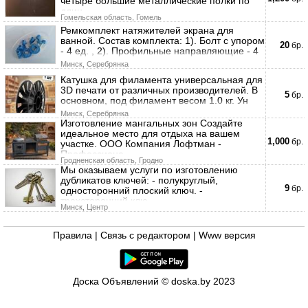
четыре большие металлические полки по
длин
Гомельская область, Гомель
Ремкомплект натяжителей экрана для
ванной. Состав комплекта: 1). Болт с упором
20
бр.
- 4 ед. , 2). Профильные направляющие - 4
Минск, Серебрянка
Катушка для филамента универсальная для
3D печати от различных производителей. В
5
бр.
основном, под филамент весом 1.0 кг. Ун
Минск, Серебрянка
Изготовление мангальных зон Создайте
идеальное место для отдыха на вашем
1,000
бр.
участке. ООО Компания Лофтман -
Профессиона
Гродненская область, Гродно
Мы оказываем услуги по изготовлению
дубликатов ключей: - полукруглый,
9
бр.
односторонний плоский ключ. -
трехсторонний клю
Минск, Центр
Правила
|
Связь с редактором
|
Www версия
Доска Объявлений © doska.by 2023