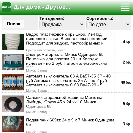
Для дома - Другое...
Тип сделки:
Сортировка:
Поиск
Ведро пластиковое с крышкой. Из-Под
пищевого сырья. В идеальном состоянии.
4
бр.
Подходит для жидких, пастообразных и
сыпучих
Брестская область, Брест
Злектроматериалы Минск Одинцово 65
Панелька для розетки 20 шт Колодка
2
бр.
нулевая - по 2 руб Патрон электрический
Е40
Минск, Запад
Автомат выключатель 63 А Ва57-35 3Р - 40
руб Автомат выключатель 25 А - по 2 руб
40
бр.
Автомат выключатель С 63 Ва47-29 - 5
Минск, Запад
Сальник стиральной машины Малютка,
Лыбидь, Юруза 45 х 24 хх 10 Минск
5
бр.
Одинцова 65
Минск, Запад
Подшипник 609zz 24 х 9 х 7 Минск Одинцова
3
65
бр.
Минск, Запад