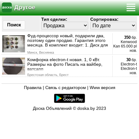
Другое
Тип сделки:
Сортировка:
Поиск
Фуд-процессор новый, подарили два,
350
бр.
поэтому один продаю. Гарантия этого
Kenwood
месяца. В комплект входит: 1. Диск для
Kan 65.000 pl
нарезки л
нов.
Минск, Веснянка
Комфорка electron-t новая. 1, 0 кВт.
30
бр.
Размеры на фото Писать на вайбер,
Electron-t
ватсапп
Electron-t
нов.
Брестская область, Брест
Правила
|
Связь с редактором
|
Www версия
Доска Объявлений © doska.by 2023