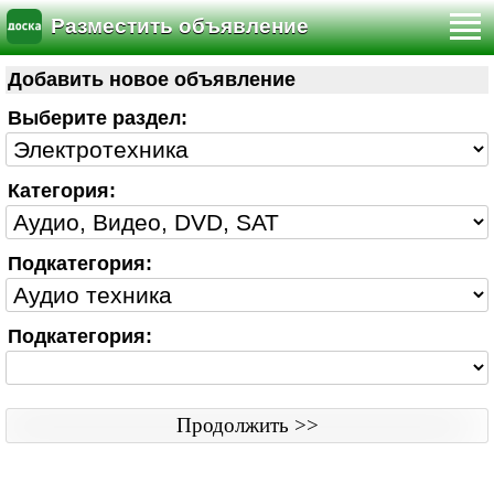
Разместить объявление
Правила
|
Связь с редактором
|
Www версия
Добавить новое объявление
Доска Объявлений © doska.by 2023
Выберите раздел:
Категория:
Подкатегория:
Подкатегория: