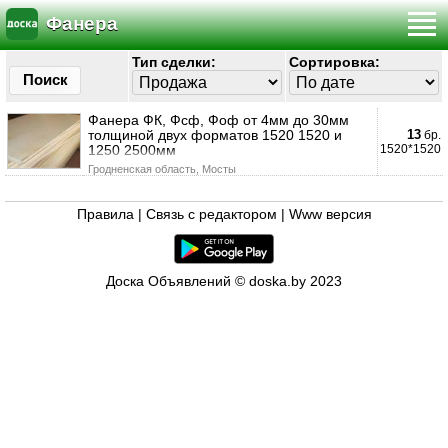
Фанера
Тип сделки:
Сортировка:
Поиск
Фанера ФК, Фсф, Фоф от 4мм до 30мм
толщиной двух форматов 1520 1520 и
13
бр.
1250 2500мм
1520*1520
Гродненская область, Мосты
Правила
|
Связь с редактором
|
Www версия
Доска Объявлений © doska.by 2023