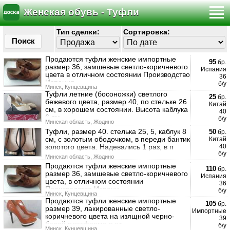
Женская обувь - Туфли
Тип сделки:
Сортировка:
Поиск
Продаются туфли женские импортные
95
бр.
размер 36, замшевые светло-коричневого
Испания
цвета в отличном состоянии Производство
36
Испания
б/у
Минск, Кунцевщина
Туфли летние (босоножки) светлого
25
бр.
бежевого цвета, размер 40, по стельке 26
Китай
см, в хорошем состоянии. Высота каблука
40
6 см,
б/у
Минская область, Жодино
Туфли, размер 40. стелька 25, 5, каблук 8
50
бр.
см, с золотым ободочком, в переди бантик
Китай
золотого цвета. Надевались 1 раз, в п
40
б/у
Минская область, Жодино
Продаются туфли женские импортные
110
бр.
размер 36, замшевые светло-коричневого
Испания
цвета, в отличном состоянии
36
Производство Испани
б/у
Минск, Кунцевщина
Продаются туфли женские импортные
105
бр.
размер 39, лакированные светло-
Импортные
коричневого цвета на изящной черно-
39
белой платформе в от
б/у
Минск, Кунцевщина