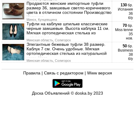
Продаются женские импортные туфли
130
бр.
размер 36, замшевые светло-коричневого
Испания
цвета в отличном состоянии Производство
36
Испания
б/у
Минск, Кунцевщина
Туфли на каблуке шпильке классические
70
бр.
черные замшевые. Высота каблука 11 см.
Miss tenne
Мягкая ортопедическая стелька из
35
натурально
нов.
Минская область, Солигорск
Элегантные бежевые туфли 38 размер.
50
бр.
Каблук 7 см. Очень удобные. Мягкая
Business
ортопедическая стелька из натуральной
38
кожи. Нога
б/у
Минская область, Солигорск
Правила
|
Связь с редактором
|
Www версия
Доска Объявлений © doska.by 2023