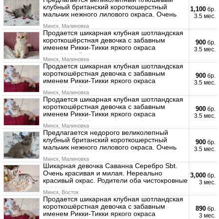
клубный британский короткошерстный
1,100
бр.
мальчик нежного лилового окраса. Очень
3.5 мес.
ждет своих
Минск, Малиновка
Продается шикарная клубная шотландская
короткошёрстная девочка с забавным
900
бр.
именем Рикки-Тикки яркого окраса
3.5 мес.
шоколадной зо
Минск, Малиновка
Продается шикарная клубная шотландская
короткошёрстная девочка с забавным
900
бр.
именем Рикки-Тикки яркого окраса
3.5 мес.
шоколадной зо
Минск, Малиновка
Продается шикарная клубная шотландская
короткошёрстная девочка с забавным
900
бр.
именем Рикки-Тикки яркого окраса
3.5 мес.
шоколадной зо
Минск, Малиновка
Предлагается недорого великолепный
клубный британский короткошерстный
900
бр.
мальчик нежного лилового окраса. Очень
3.5 мес.
ждет своих
Минск, Малиновка
Шикарная девочка Саванна Серебро Sbt.
Очень красивая и милая. Нереально
3,000
бр.
красивый окрас. Родители оба чистокровные
3 мес.
саванн
Минск, Восток
Продается шикарная клубная шотландская
короткошёрстная девочка с забавным
890
бр.
именем Рикки-Тикки яркого окраса
3 мес.