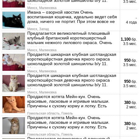
шоколадной золотой шиншиллы b/y 11.
3.5 мес.
Малышка
Минск, Малиновка
Имана – озорной хвостик Очень
воспитанная кошечка, идеально ведет себя
-
дома, ничего не портит. При этом вовсе не
4 года
лент
Минск, Запад
Предлагается великолепный плюшевый
клубный британский короткошерстный
1,100
бр.
мальчик нежного лилового окраса. Очень
3.5 мес.
ждет своих
Минск, Малиновка
Продается шикарная клубная шотландская
короткошёрстная девочка яркого окраса
950
бр.
шоколадной золотой шиншиллы b/y 11.
3.5 мес.
Малышка
Минск, Малиновка
Продается шикарная клубная шотландская
короткошёрстная девочка яркого окраса
950
бр.
шоколадной золотой шиншиллы b/y 11.
3.5 мес.
Малышка
Минск, Малиновка
Продаются котята Мейн-кун. Очень
красивые, ласковые и игривые малыши.
380
бр.
Приучены к сухому корму и лотку. Есть
2 мес.
девочки и ма
Гомельская область, Гомель
Продаются котята Мейн-кун. Очень
красивые, ласковые и игривые малыши.
380
бр.
Приучены к сухому корму и лотку. Есть
2 мес.
девочки и ма
Гомельская область, Гомель
Предлагается великолепный плюшевый