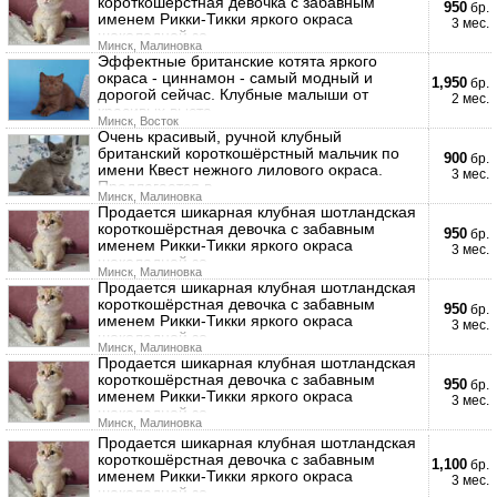
короткошёрстная девочка с забавным
950
бр.
именем Рикки-Тикки яркого окраса
3 мес.
шоколадной зо
Минск, Малиновка
Эффектные британские котята яркого
окраса - циннамон - самый модный и
1,950
бр.
дорогой сейчас. Клубные малыши от
2 мес.
красивых выста
Минск, Восток
Очень красивый, ручной клубный
британский короткошёрстный мальчик по
900
бр.
имени Квест нежного лилового окраса.
3 мес.
Предлагается в
Минск, Малиновка
Продается шикарная клубная шотландская
короткошёрстная девочка с забавным
950
бр.
именем Рикки-Тикки яркого окраса
3 мес.
шоколадной зо
Минск, Малиновка
Продается шикарная клубная шотландская
короткошёрстная девочка с забавным
950
бр.
именем Рикки-Тикки яркого окраса
3 мес.
шоколадной зо
Минск, Малиновка
Продается шикарная клубная шотландская
короткошёрстная девочка с забавным
950
бр.
именем Рикки-Тикки яркого окраса
3 мес.
шоколадной зо
Минск, Малиновка
Продается шикарная клубная шотландская
короткошёрстная девочка с забавным
1,100
бр.
именем Рикки-Тикки яркого окраса
3 мес.
шоколадной зо