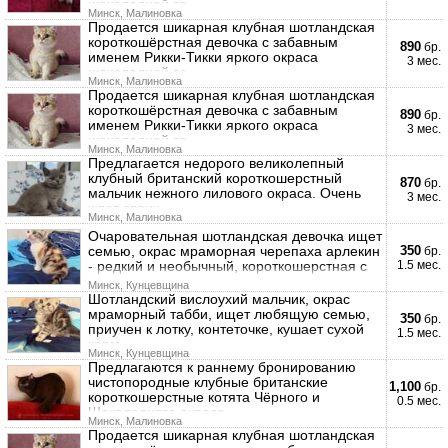
шоколадной зо
Минск, Малиновка
Продается шикарная клубная шотландская
короткошёрстная девочка с забавным
890
бр.
именем Рикки-Тикки яркого окраса
3 мес.
шоколадной зо
Минск, Малиновка
Продается шикарная клубная шотландская
короткошёрстная девочка с забавным
890
бр.
именем Рикки-Тикки яркого окраса
3 мес.
шоколадной зо
Минск, Малиновка
Предлагается недорого великолепный
клубный британский короткошерстный
870
бр.
мальчик нежного лилового окраса. Очень
3 мес.
ждет своих
Минск, Малиновка
Очаровательная шотландская девочка ищет
семью, окрас мраморная черепаха арлекин
350
бр.
- редкий и необычный, короткошерстная с
1.5 мес.
Минск, Кунцевщина
Шотландский вислоухий мальчик, окрас
мраморный табби, ищет любящую семью,
350
бр.
приучен к лотку, контеточке, кушает сухой
1.5 мес.
корм
Минск, Кунцевщина
Предлагаются к раннему бронированию
чистопородные клубные британские
1,100
бр.
короткошерстные котята Чёрного и
0.5 мес.
Шоколадного окраса
Минск, Малиновка
Продается шикарная клубная шотландская