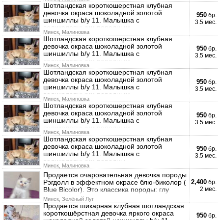
Шотландская короткошерстная клубная
девочка окраса шоколадной золотой
950
бр.
шиншиллы b/y 11. Малышка с
3.5 мес.
великолепными породным
Минск, Малиновка
Шотландская короткошерстная клубная
девочка окраса шоколадной золотой
950
бр.
шиншиллы b/y 11. Малышка с
3.5 мес.
великолепными породным
Минск, Малиновка
Шотландская короткошерстная клубная
девочка окраса шоколадной золотой
950
бр.
шиншиллы b/y 11. Малышка с
3.5 мес.
великолепными породным
Минск, Малиновка
Шотландская короткошерстная клубная
девочка окраса шоколадной золотой
950
бр.
шиншиллы b/y 11. Малышка с
3.5 мес.
великолепными породным
Минск, Малиновка
Шотландская короткошерстная клубная
девочка окраса шоколадной золотой
950
бр.
шиншиллы b/y 11. Малышка с
3.5 мес.
великолепными породны
Минск, Малиновка
Продается очаровательная девочка породы
Рэгдолл в эффектном окрасе блю-биколор (
2,400
бр.
Blue Bicolor). Это классика породы: глу
2 мес.
Минск, Зелёный Луг
Продается шикарная клубная шотландская
короткошёрстная девочка яркого окраса
950
бр.