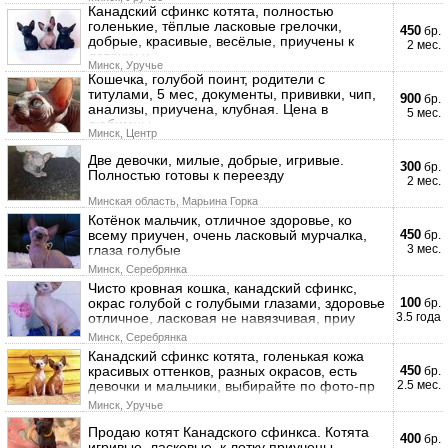
Канадский сфинкс котята, полностью
голенькие, тёплые ласковые грелочки,
450
бр.
добрые, красивые, весёлые, приучены к
2 мес.
лоточку и
Минск, Уручье
Кошечка, голубой поинт, родители с
титулами, 5 мес, документы, прививки, чип,
900
бр.
анализы, приучена, клубная. Цена в
5 мес.
любимцы
Минск, Центр
Две девочки, милые, добрые, игривые.
300
бр.
Полностью готовы к переезду
2 мес.
Минская область, Марьина Горка
Котёнок мальчик, отличное здоровье, ко
всему приучен, очень ласковый мурчалка,
450
бр.
глаза голубые
3 мес.
Минск, Серебрянка
Чисто кровная кошка, канадский сфинкс,
окрас голубой с голубыми глазами, здоровье
100
бр.
отличное, ласковая не навязчивая, приу
3.5 года
Минск, Серебрянка
Канадский сфинкс котята, голенькая кожа
красивых оттенков, разных окрасов, есть
450
бр.
девочки и мальчики, выбирайте по фото-пр
2.5 мес.
Минск, Уручье
Продаю котят Канадского сфинкса. Котята
400
бр.
игривые, ласковые, к лотку приучены.