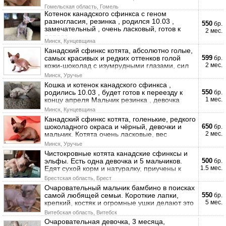
Гомельская область, Гомель
Котенок канадского сфинкса с геном
разногласия, резинка , родился 10.03 ,
550
бр.
замечательный , очень ласковый, готов к
2 мес.
переез
Минск, Кунцевщина
Канадский сфинкс котята, абсолютно голые,
самых красивых и редких оттенков голой
599
бр.
кожи-шоколад с изумрудными глазами, сил
2 мес.
Минск, Уручье
Кошка и котенок канадского сфинкса ,
родились 10.03 , будет готов к переезду к
550
бр.
концу апреля Мальчик резинка , девочка
1 мес.
Минск, Кунцевщина
Канадский сфинкс котята, голенькие, редкого
шоколадного окраса и чёрный, девочки и
650
бр.
мальчик. Котята очень ласковые, вес
2 мес.
Минск, Уручье
Чистокровные котята канадские сфинксы и
эльфы. Есть одна девочка и 5 мальчиков.
500
бр.
Едят сухой корм и натуралку, приучены к
1.5 мес.
Брестская область, Брест
Очаровательный мальчик бамбино в поисках
самой любящей семьи. Короткие лапки,
550
бр.
крепкий, костяк и огромные ушки делают это
5 мес.
Витебская область, Витебск
Очаровательная девочка, 3 месяца,