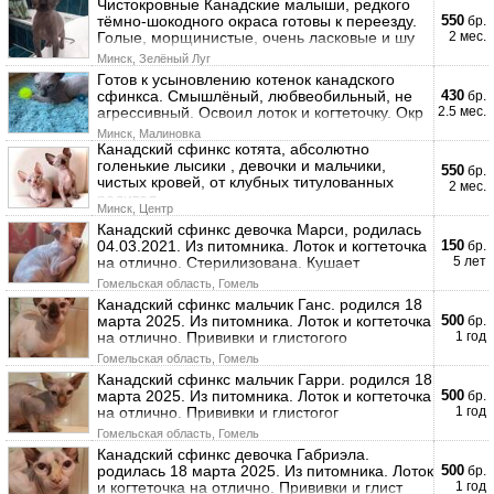
Чистокровные Канадские малыши, редкого
тёмно-шокодного окраса готовы к переезду.
550
бр.
Голые, морщинистые, очень ласковые и шу
2 мес.
Минск, Зелёный Луг
Готов к усыновлению котенок канадского
сфинкса. Смышлёный, любвеобильный, не
430
бр.
агрессивный. Освоил лоток и когтеточку. Окр
2.5 мес.
Минск, Малиновка
Канадский сфинкс котята, абсолютно
голенькие лысики , девочки и мальчики,
550
бр.
чистых кровей, от клубных титулованных
2 мес.
родител
Минск, Центр
Канадский сфинкс девочка Марси, родилась
04.03.2021. Из питомника. Лоток и когтеточка
150
бр.
на отлично. Стерилизована. Кушает
5 лет
Гомельская область, Гомель
Канадский сфинкс мальчик Ганс. родился 18
марта 2025. Из питомника. Лоток и когтеточка
500
бр.
на отлично. Прививки и глистогого
1 год
Гомельская область, Гомель
Канадский сфинкс мальчик Гарри. родился 18
марта 2025. Из питомника. Лоток и когтеточка
500
бр.
на отлично. Прививки и глистогог
1 год
Гомельская область, Гомель
Канадский сфинкс девочка Габриэла.
родилась 18 марта 2025. Из питомника. Лоток
500
бр.
и когтеточка на отлично. Прививки и глист
1 год