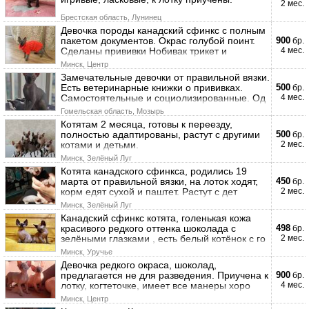
2 мес.
Брестская область, Лунинец
Девочка породы канадский сфинкс с полным
пакетом документов. Окрас голубой поинт.
900
бр.
Сделаны прививки Нобивак трикет и
4 мес.
Минск, Центр
Замечательные девочки от правильной вязки.
Есть ветеринарные книжки о прививках.
500
бр.
Самостоятельные и социолизированные. Од
4 мес.
Гомельская область, Мозырь
Котятам 2 месяца, готовы к переезду,
полностью адаптированы, растут с другими
500
бр.
котами и детьми.
2 мес.
Минск, Зелёный Луг
Котята канадского сфинкса, родились 19
марта от правильной вязки, на лоток ходят,
450
бр.
корм едят сухой и паштет. Растут с дет
2 мес.
Минск, Зелёный Луг
Канадский сфинкс котята, голенькая кожа
красивого редкого оттенка шоколада с
498
бр.
зелёными глазками , есть белый котёнок с го
2 мес.
Минск, Уручье
Девочка редкого окраса, шоколад,
предлагается не для разведения. Приучена к
900
бр.
лотку, когтеточке, имеет все манеры хоро
4 мес.
Минск, Центр