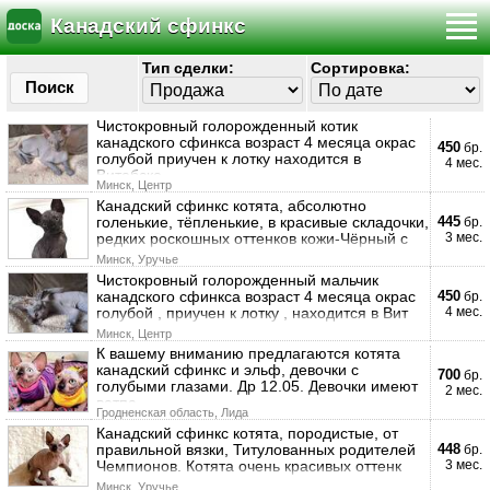
Канадский сфинкс
Тип сделки:
Сортировка:
Поиск
Чистокровный голорожденный котик
канадского сфинкса возраст 4 месяца окрас
450
бр.
голубой приучен к лотку находится в
4 мес.
Витебске
Минск, Центр
Канадский сфинкс котята, абсолютно
голенькие, тёпленькие, в красивые складочки,
445
бр.
редких роскошных оттенков кожи-Чёрный с
3 мес.
Минск, Уручье
Чистокровный голорожденный мальчик
канадского сфинкса возраст 4 месяца окрас
450
бр.
голубой , приучен к лотку , находится в Вит
4 мес.
Минск, Центр
К вашему вниманию предлагаются котята
канадский сфинкс и эльф, девочки с
700
бр.
голубыми глазами. Др 12.05. Девочки имеют
2 мес.
ветпа
Гродненская область, Лида
Канадский сфинкс котята, породистые, от
правильной вязки, Титулованных родителей
448
бр.
Чемпионов. Котята очень красивых оттенк
3 мес.
Минск, Уручье