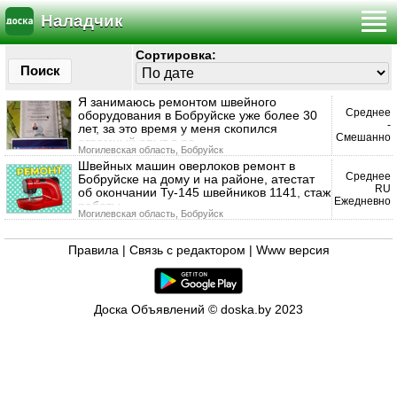
Наладчик
Сортировка:
Поиск
Я занимаюсь ремонтом швейного
Среднее
оборудования в Бобруйске уже более 30
-
лет, за это время у меня скопился
Смешанно
огромный опыт в ре
Могилевская область, Бобруйск
Швейных машин оверлоков ремонт в
Среднее
Бобруйске на дому и на районе, атестат
RU
об окончании Ту-145 швейников 1141, стаж
Ежедневно
работы
Могилевская область, Бобруйск
Правила
|
Связь с редактором
|
Www версия
Доска Объявлений © doska.by 2023