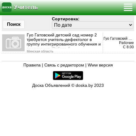
Учитель
Сортировка:
Поиск
Гуо Гатовский детский сад номер 2
Гуо Гатовский детский с...
требуется учитель-дефектолог в
Рабочие
группу интегрированного обучения и
С 8.00
воспитания. Работа б
Минская область
Правила
|
Связь с редактором
|
Www версия
Доска Объявлений © doska.by 2023