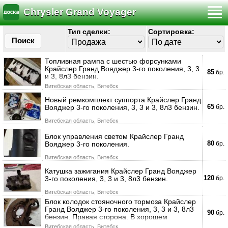
Chrysler Grand Voyager
Тип сделки:
Сортировка:
Поиск
Топливная рампа с шестью форсунками
Крайслер Гранд Вояджер 3-го поколения, 3, 3
85
бр.
и 3, 8л3 бензин.
Витебская область, Витебск
Новый ремкомплект суппорта Крайслер Гранд
65
Вояджер 3-го поколения, 3, 3 и 3, 8л3 бензин.
бр.
Витебская область, Витебск
Блок управления светом Крайслер Гранд
80
Вояджер 3-го поколения.
бр.
Витебская область, Витебск
Катушка зажигания Крайслер Гранд Вояджер
120
3-го поколения, 3, 3 и 3, 8л3 бензин.
бр.
Витебская область, Витебск
Блок колодок стояночного тормоза Крайслер
Гранд Вояджер 3-го поколения, 3, 3 и 3, 8л3
90
бр.
бензин. Правая сторона. В хорошем
Витебская область, Витебск