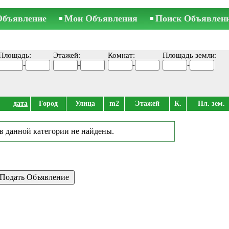
Объявление
Мои Объявления
Поиск Объявлен
Площадь:
Этажей:
Комнат:
Площадь земли:
-
-
-
-
дата
Город
Улица
m2
Этажей
К.
Пл. зем.
в данной категории не найдены.