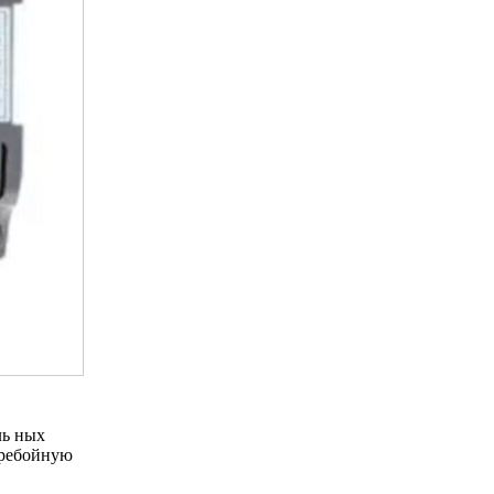
ль ных
еребойную