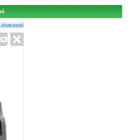
ий
у объявлений