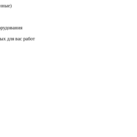
нные)
орудования
ых для вас работ