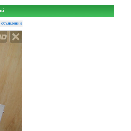
ий
у объявлений