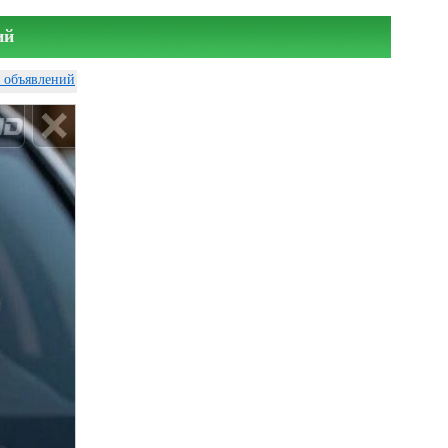
ий
у объявлений