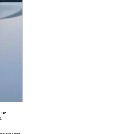
ере
а