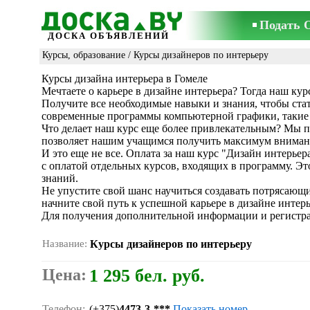
Подать 
ДОСКА ОБЪЯВЛЕНИЙ
Курсы, образование
/
Курсы дизайнеров по интерьеру
Курсы дизайна интерьера в Гомеле
Мечтаете о карьере в дизайне интерьера? Тогда наш кур
Получите все необходимые навыки и знания, чтобы ста
современные программы компьютерной графики, такие к
Что делает наш курс еще более привлекательным? Мы п
позволяет нашим учащимся получить максимум вниман
И это еще не все. Оплата за наш курс "Дизайн интерь
с оплатой отдельных курсов, входящих в программу. Э
знаний.
Не упустите свой шанс научиться создавать потрясающи
начните свой путь к успешной карьере в дизайне интерь
Для получения дополнительной информации и регистра
Название:
Курсы дизайнеров по интерьеру
Цена:
1 295 бел. руб.
Телефон:
(+375)
4473-3-***
Показать номер