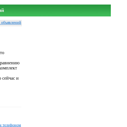
ий
у объявлений
то
 сравнению
 комплект
 сейчас и
им телефоном