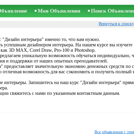
Объявление
Мои Объявления
Поиск Объявлен
Вернуться к списк
с "Дизайн интерьера" именно то, что вам нужно.
ть успешным дизайнером интерьера. На нашем курсе вы изучите
ак 3D MAX, Corel Draw, Pro-100 и Photoshop.
редлагаем уникальную возможность обучаться индивидуально, ч
ия и поддержки от наших опытных преподавателей.
ера" предоставляет значительную экономию денежных средств по
то отличная возможность для вас сэкономить и получить полный
е интерьеры. Запишитесь на наш курс "Дизайн интерьера" прямо
ера.
ции свяжитесь с нами по указанным контактным данным.
Все объявления с эт