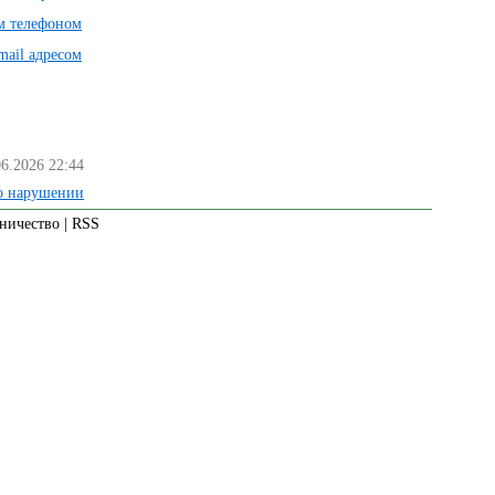
им телефоном
mail адресом
06.2026 22:44
о нарушении
ничество
|
RSS