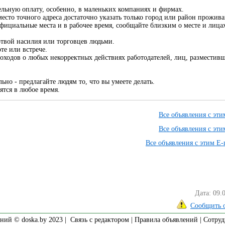
ельную оплату, особенно, в маленьких компаниях и фирмах.
есто точного адреса достаточно указать только город или район прожива
официальные места и в рабочее время, сообщайте близким о месте и лицах
твой насилия или торговцев людьми.
те или встрече.
доходов о любых некорректных действиях работодателей, лиц, разместив
ьно - предлагайте людям то, что вы умеете делать.
ятся в любое время.
Все объявления с эт
Все объявления с эт
Все объявления с этим E-
Дата: 09.
Сообщить 
ний © doska.by 2023 |
Связь с редактором
|
Правила объявлений
|
Сотруд