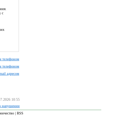
ния.
 с
ших
им телефоном
им телефоном
mail адресом
07.2026 10:55
о нарушении
ничество
|
RSS