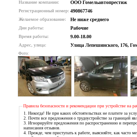
Название компании:
ООО Гомельавтопрестиж
Регистрационный номер:
490867746
Желаемое образование:
Не ниже среднего
Дни работы:
Рабочие
Время работы:
9.00-18.00
Адрес, улица:
Улица Лепешинского, 176, Го
Фото:
Правила безопасности и рекомендации при устройстве на ра
1. Никогда! Не при каких обстоятельствах не платите за услу
2. Почти все предложения о трудоустройстве за границей я
3. Игнорируйте предложения по распространению и перепро
написания отзывов.
4. Прежде, чем приступать к работе, выясняйте, как часто 