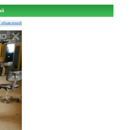
ий
у объявлений