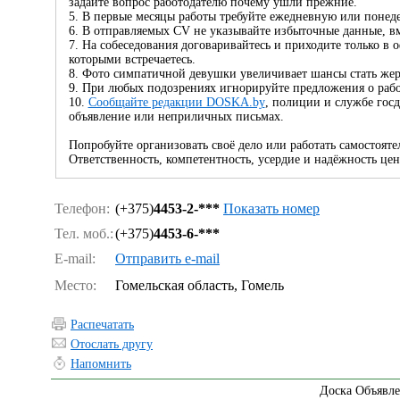
задайте вопрос работодателю почему ушли прежние.
5. В первые месяцы работы требуйте ежедневную или понед
6. В отправляемых CV не указывайте избыточные данные, вм
7. На собеседования договаривайтесь и приходите только в 
которыми встречаетесь.
8. Фото симпатичной девушки увеличивает шансы стать жер
9. При любых подозрениях игнорируйте предложения о рабо
10.
Сообщайте редакции DOSKA.by
, полиции и службе гос
объявление или неприличных письмах.
Попробуйте организовать своё дело или работать самостоятел
Ответственность, компетентность, усердие и надёжность цен
Телефон:
(+375)
4453-2-***
Показать номер
Тел. моб.:
(+375)
4453-6-***
E-mail:
Отправить e-mail
Место:
Гомельская область, Гомель
Распечатать
Отослать другу
Напомнить
Доска Объявле