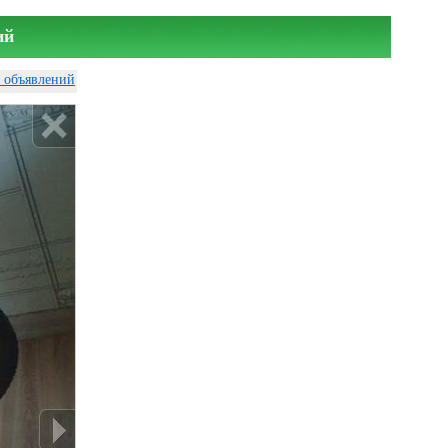
ий
у объявлений