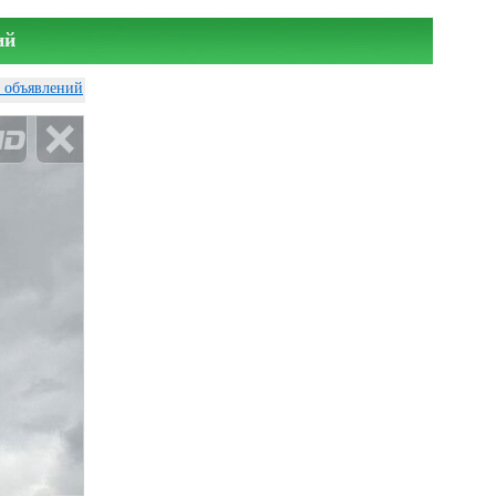
ий
у объявлений