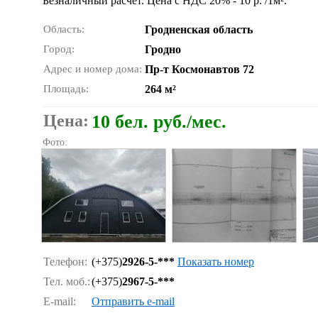
Безналичный расчет. Цена с НДС 20% - 10 р. /1м².
Область:
Гродненская область
Город:
Гродно
Адрес и номер дома:
Пр-т Космонавтов 72
Площадь:
264 м²
Цена:
10 бел. руб./мес.
Фото:
Телефон:
(+375)
2926-5-***
Показать номер
Тел. моб.:
(+375)
2967-5-***
E-mail:
Отправить e-mail