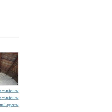
им телефоном
им телефоном
mail адресом