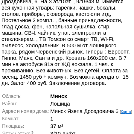
Дроздовича, 6. На 3 эт/10эт. , 9/19/43 м. Имеется
вся кухонная утварь: тарелки, чашки, бокалы,
столов. приборы, сковорода, кастрюли итд,
Постельное 2 компл. , банные принадлежности,
глад доска, фен, напольная сушилка, стир.
машина, СВЧ, чайник, утюг, электроплита
стеклокерам. , ТВ Томсон со смарт ТВ, Wi-Fi,
пылесос, холодильник. В 500 м от Лошицкого
парка, рядом Червенский рынок, гиперы : Евроопт,
Гиппо, Маяк, Санта и др. Кровать 160х200 см. В 7
мин на автобусе 81э от ЖД вокзала. 1 чел. к
проживанию. Без животных. Без детей. Оплата за
месяц: 1450 руб + коммун. Возможна аренда от 15
дн. Залог 400 руб. Заключение договора.
Минск
Область:
Лошица
Район:
Минск Язепа Дроздовича 6
Адрес и номер дома:
[
Карта
]
1
Комнат:
37 м²
Площадь:
3/10 лифт
Этаж / этажей: