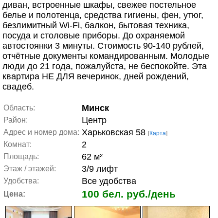
диван, встроенные шкафы, свежее постельное
белье и полотенца, средства гигиены, фен, утюг,
безлимитный Wi-Fi, балкон, бытовая техника,
посуда и столовые приборы. До охраняемой
автостоянки 3 минуты. Стоимость 90-140 рублей,
отчётные документы командированным. Молодые
люди до 21 года, пожалуйста, не беспокойте. Эта
квартира НЕ ДЛЯ вечеринок, дней рождений,
свадеб.
Минск
Область:
Центр
Район:
Харьковская 58
Адрес и номер дома:
[
Карта
]
2
Комнат:
62 м²
Площадь:
3/9 лифт
Этаж / этажей:
Все удобства
Удобства:
100 бел. руб./день
Цена: