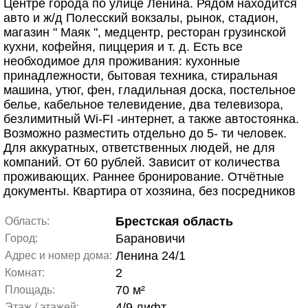
Центре города по улице Ленина. Рядом находится
авто и ж/д Полесский вокзалы, рынок, стадион,
магазин " Маяк ", медцентр, ресторан грузинской
кухни, кофейня, пиццерия и т. д. Есть все
необходимое для проживания: кухонные
принадлежности, бытовая техника, стиральная
машина, утюг, фен, гладильная доска, постельное
белье, кабельное телевидение, два телевизора,
безлимитный Wi-FI -интернет, а также автостоянка.
Возможно разместить отдельно до 5- ти человек.
Для аккуратных, ответственных людей, не для
компаний. От 60 рублей. Зависит от количества
проживающих. Раннее бронирование. Отчётные
документы. Квартира от хозяина, без посредников
Брестская область
Область:
Барановичи
Город:
Ленина 24/1
Адрес и номер дома:
2
Комнат:
70 м²
Площадь:
4/9 лифт
Этаж / этажей: