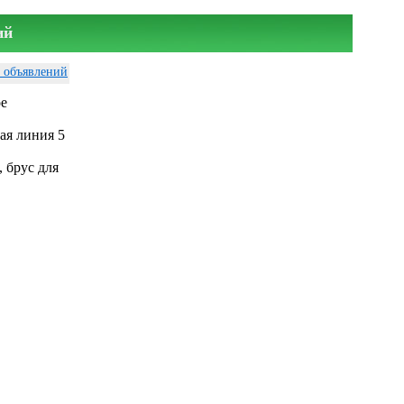
ий
у объявлений
ое
ая линия 5
, брус для