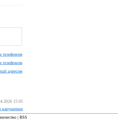
им телефоном
им телефоном
mail адресом
04.2026 15:05
о нарушении
ничество
|
RSS