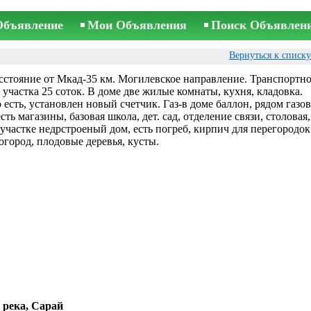
Объявление
Мои Объявления
Поиск Объявлен
Вернуться к списк
асстояние от Мкад-35 км. Могилевское направление. Транспортн
участка 25 соток. В доме две жилые комнаты, кухня, кладовка.
 есть, установлен новый счетчик. Газ-в доме баллон, рядом газов
есть магазины, базовая школа, дет. сад, отделение связи, столовая,
 участке недрстроеный дом, есть погреб, кирпич для перегородок
огород, плодовые деревья, кусты.
 река, Сарай