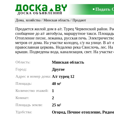
Подать 
ДОСКА ОБЪЯВЛЕНИЙ
Дома, хозяйства
/
Минская область
/ Продают
Продается жилой дом в а/г. Турец Червенский район. Р
сообщение до а/г автобусы, маршрутное такси. Площадь 
Отопление песне, лежанка, русская печь. Электричество
метров от дома. На участке колодец, с/у на улице. В а/г 
православная церковь. Недалеко река Свислочь, лес. На
крыши. Подведены вода, канализация, свет. На участке 
Область:
Минская область
Город:
Другое
Адрес и номер дома:
А/г турец 12
Площадь:
40 м²
Количество этажей:
1
Комнат:
2
Площадь земли:
25 м²
Удобства:
Огород, Печное отопление, Рядом