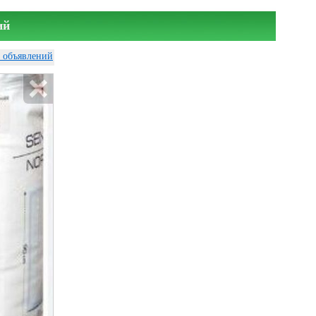
ий
у объявлений