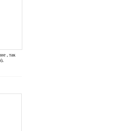
ие , так
),