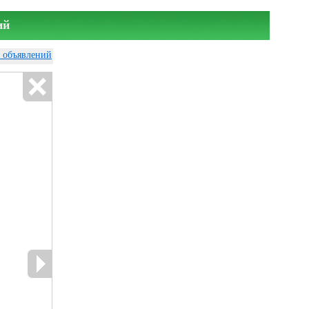
ий
у объявлений