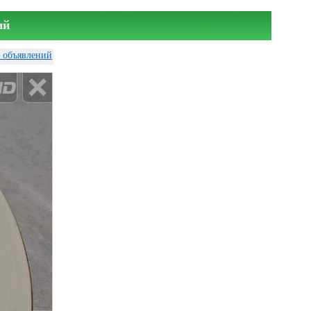
ий
у объявлений