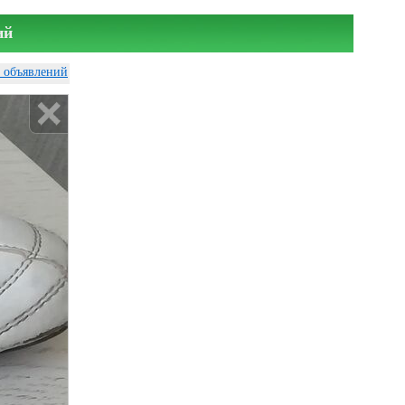
ий
у объявлений