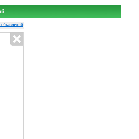
ий
у объявлений