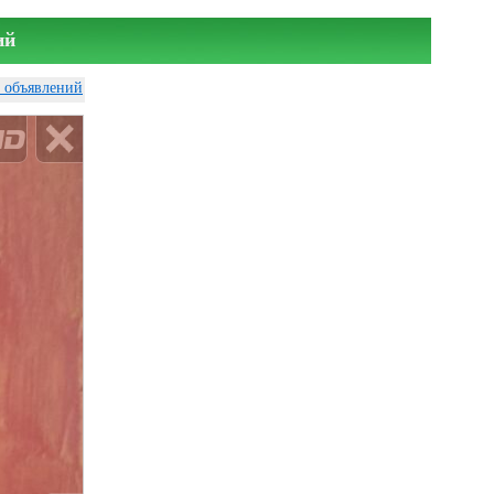
ий
у объявлений