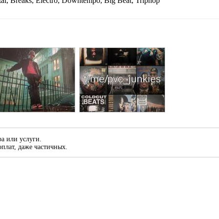
ntal, Breaks, Electro, Downtempo, Big Beat, Triphop
а или услуги.
плат, даже частичных.