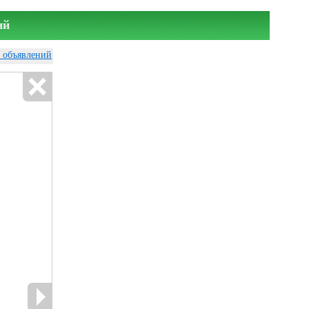
ий
у объявлений