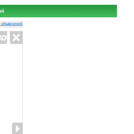
ий
у объявлений