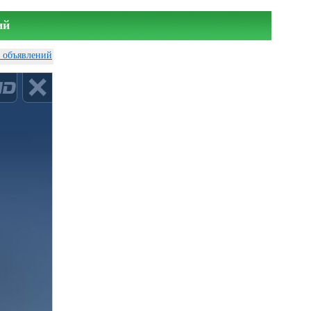
ий
у объявлений