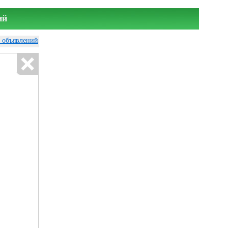
ий
у объявлений