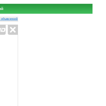
ий
у объявлений