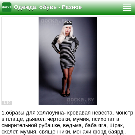
Одежда, обувь - Разное
1/10
1.образы для хэллоуина- кровавая невеста, монстр
в плаще, дьявол, чертовки, мумия, психопат в
смирительной рубашке, ведьма, баба яга, Шрэк,
скелет, мумия, священники, монахи форд баярд ,