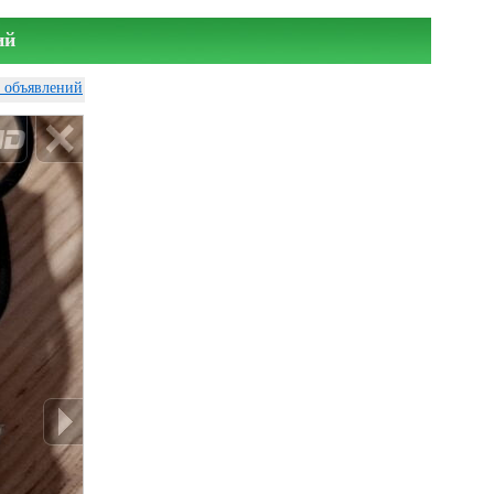
ий
у объявлений