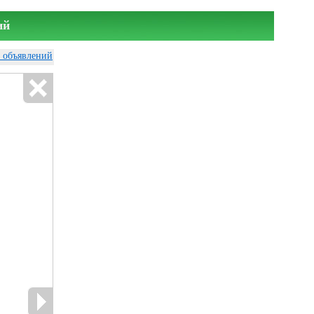
ий
у объявлений