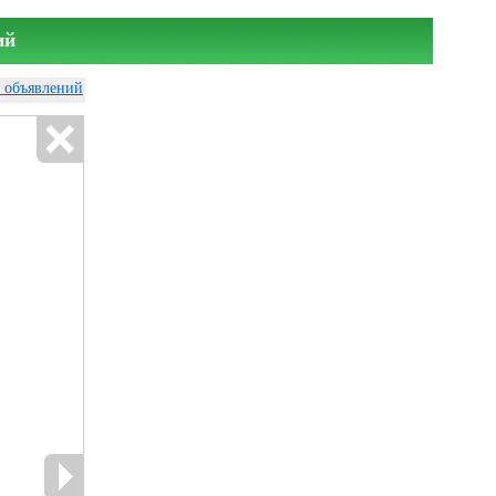
ий
у объявлений