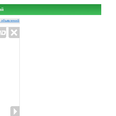
ий
у объявлений