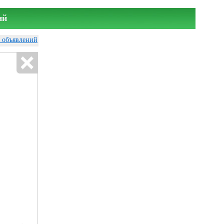
ий
у объявлений