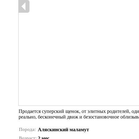
Продается суперский щенок, от элитных родителей, один
реально, бесконечный движ и безостановочное облизыва
Порода:
Аляскинский маламут
Возраст:
2 мес.