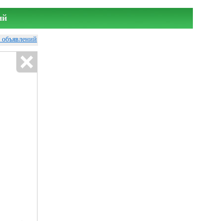
ий
у объявлений