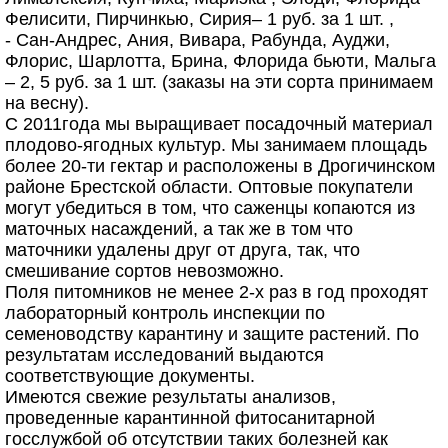
Фелисити, Пирчинкью, Сирия– 1 руб. за 1 шт. ,
- Сан-Андрес, Ания, Вивара, Рабунда, Ауджи,
Флорис, Шарлотта, Брина, Флорида бьюти, Мальга
– 2, 5 руб. за 1 шт. (заказы на эти сорта принимаем
на весну).
С 2011года мы выращивает посадочный материал
плодово-ягодных культур. Мы занимаем площадь
более 20-ти гектар и расположены в Дрогичинском
районе Брестской области. Оптовые покупатели
могут убедиться в том, что саженцы копаются из
маточных насаждений, а так же в том что
маточники удалены друг от друга, так, что
смешивание сортов невозможно.
Поля питомников не менее 2-х раз в год проходят
лабораторный контроль инспекции по
семеноводству карантину и защите растений. По
результатам исследований выдаются
соответствующие документы.
Имеются свежие результаты анализов,
проведенные карантинной фитосанитарной
госслужбой об отсутствии таких болезней как