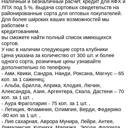
Наличный и безналичный расчет, кредит для КФХ и
ЛПХ под 5 %. Выдача сортовых свидетельств на
районированные сорта для оптовых покупателей.
Для более широких ваших возможностей мы
работаем с
кредитованием.
вы сможете найти полный список имеющихся
сортов.
У нас в наличии следующие сорта клубники
Цена указана за количество от 300 шт. и более
одного сорта, розничные цены узнавайте
дополнительно по телефону.
- Ами, Квики, Сандра, Нанди, Роксана, Магнус – 65
коп. за 1 саженец;
- Альба, Брилла, Априка, Клодия, Лючия,
Александра, Азия, Аргентера, Скала, Дастени – 70
коп. за 1 шт. ,
- Аура Фраголария - 75 коп. за 1 шт. ,
- Летиция, Фламиния, Олимпия, Верди, Федерико
-80 коп за 1 шт. ,
- Лия сахарная, Аврора Мунира, Лейри, Антея,
Лималексия, Купчиха, Мариэка , Элоди, Флорида