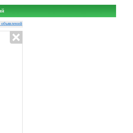
ий
у объявлений