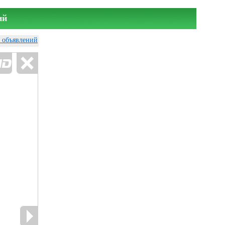
ий
у объявлений