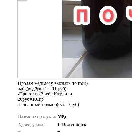
Продам мёд(могу выслать почтой):
-мёд(ведёрко 1л=11 руб)
-Прополис(2руб=10гр, или
20руб=100гр.
-Пчелиный подмор(0.5л-7руб)
Название продукта:
Мёд
Адрес, улица:
Г. Волковыск