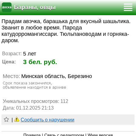
Бараны, овцы
Прадам авэчка, барашька для вкусный шашьлика.
Званит в любое время. Парода
катудорромангиссари. Тюльпановодам и горняка-
даром.
5 лет
Возраст:
3 бел. руб.
Цена:
Место:
Минская область, Березино
Уникальных просмотров:
112
Дата: 01.12.2025 21:13
|
Сообщить о нарушении
Правила
|
Связь с редактором
|
Www версия