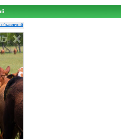
ий
у объявлений