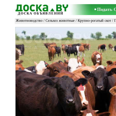
Подать 
ДОСКА ОБЪЯВЛЕНИЙ
Животноводство
/
Сельхоз животные
/
Крупно-рогатый скот
/ 