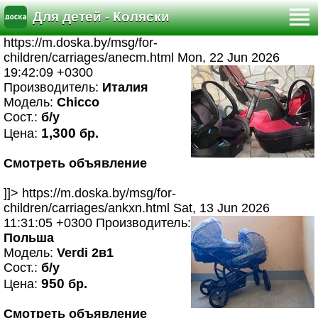
Для детей - Коляски
https://m.doska.by/msg/for-
children/carriages/anecm.html
Mon, 22 Jun 2026
19:42:09 +0300
Производитель:
Италия
Модель:
Chicco
Сост.:
б/у
1,300
Цена:
бр.
Смотреть объявление
]]>
https://m.doska.by/msg/for-
children/carriages/ankxn.html
Sat, 13 Jun 2026
11:31:05 +0300
Производитель:
Польша
Модель:
Verdi 2в1
Сост.:
б/у
950
Цена:
бр.
Смотреть объявление