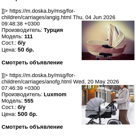
]]>
https://m.doska.by/msg/for-
children/carriages/angig.html
Thu, 04 Jun 2026
09:48:38 +0300
Производитель:
Турция
Модель:
111
Сост.:
б/у
50
Цена:
бр.
Смотреть объявление
]]>
https://m.doska.by/msg/for-
children/carriages/anofg.html
Wed, 20 May 2026
07:46:39 +0300
Производитель:
Luxmom
Модель:
555
Сост.:
б/у
500
Цена:
бр.
Смотреть объявление